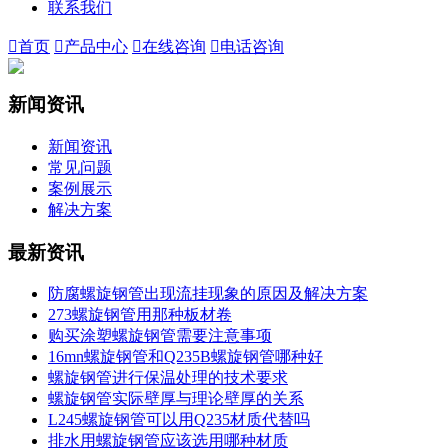
联系我们

首页

产品中心

在线咨询

电话咨询
新闻资讯
新闻资讯
常见问题
案例展示
解决方案
最新资讯
防腐螺旋钢管出现流挂现象的原因及解决方案
273螺旋钢管用那种板材卷
购买涂塑螺旋钢管需要注意事项
16mn螺旋钢管和Q235B螺旋钢管哪种好
螺旋钢管进行保温处理的技术要求
螺旋钢管实际壁厚与理论壁厚的关系
L245螺旋钢管可以用Q235材质代替吗
排水用螺旋钢管应该选用哪种材质